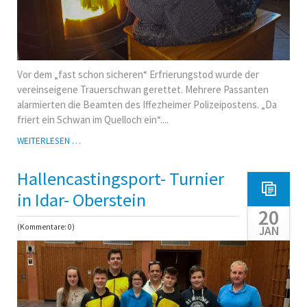
Vor dem „fast schon sicheren“ Erfrierungstod wurde der
vereinseigene Trauerschwan gerettet. Mehrere Passanten
alarmierten die Beamten des Iffezheimer Polizeipostens. „Da
friert ein Schwan im Quelloch ein“....
AKI
WEITERLESEN …
RETTET
SEINEN
Hallencastingsport- Turnier
TRAUERSCHWAN
in Idar- Oberstein
20
(Kommentare: 0)
JAN