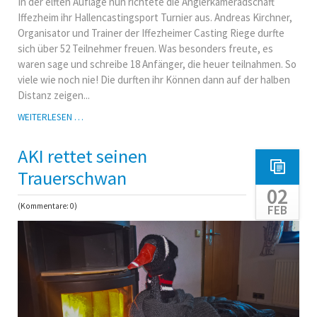
In der elften Auflage nun richtete die Anglerkameradschaft
Iffezheim ihr Hallencastingsport Turnier aus. Andreas Kirchner,
Organisator und Trainer der Iffezheimer Casting Riege durfte
sich über 52 Teilnehmer freuen. Was besonders freute, es
waren sage und schreibe 18 Anfänger, die heuer teilnahmen. So
viele wie noch nie! Die durften ihr Können dann auf der halben
Distanz zeigen...
11.
WEITERLESEN …
IFFEZHEIMER
HALLENCASTINGSPORT-
AKI rettet seinen
TURNIER
Trauerschwan
02
(Kommentare: 0)
FEB