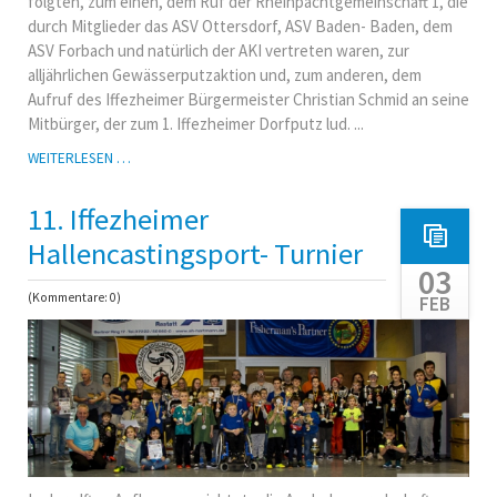
folgten, zum einen, dem Ruf der Rheinpachtgemeinschaft 1, die
durch Mitglieder das ASV Ottersdorf, ASV Baden- Baden, dem
ASV Forbach und natürlich der AKI vertreten waren, zur
alljährlichen Gewässerputzaktion und, zum anderen, dem
Aufruf des Iffezheimer Bürgermeister Christian Schmid an seine
Mitbürger, der zum 1. Iffezheimer Dorfputz lud. ...
GEWÄSSERPUTZAKTION
WEITERLESEN …
DER
PG
11. Iffezheimer
1
UND
Hallencastingsport- Turnier
1.
03
IFFEZHEIMER
(Kommentare: 0)
FEB
DORFPUTZ